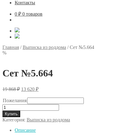
Контакты
0
₽
0 товаров
Главная
/
Выписка из роддома
/
Сет №5.664
%
Сет №5.664
Первоначальная
Текущая
19 868
₽
13 620
₽
цена
цена:
составляла
13
Пожелания
19
620 ₽.
Количество
868 ₽.
товара
Купить
Сет
Категория:
Выписка из роддома
№5.664
Описание