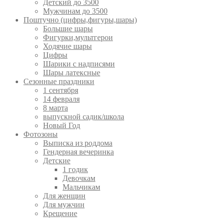
Детский до 3500
Мужчинам до 3500
Поштучно (цифры,фигуры,шары)
Большие шары
Фигурки,мультгерои
Ходячие шары
Цифры
Шарики с надписями
Шары латексные
Сезонные праздники
1 сентября
14 февраля
8 марта
выпускной садик/школа
Новый Год
Фотозоны
Выписка из роддома
Гендерная вечеринка
Детские
1 годик
Девочкам
Мальчикам
Для женщин
Для мужчин
Крещение