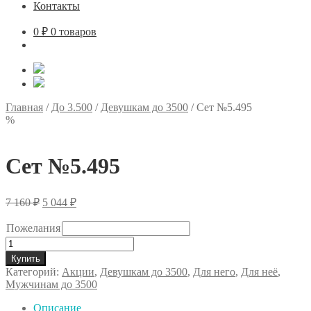
Контакты
0
₽
0 товаров
Главная
/
До 3.500
/
Девушкам до 3500
/
Сет №5.495
%
Сет №5.495
Первоначальная
Текущая
7 160
₽
5 044
₽
цена
цена:
составляла
5
Пожелания
7
044 ₽.
Количество
160 ₽.
товара
Купить
Сет
Категорий:
Акции
,
Девушкам до 3500
,
Для него
,
Для неё
,
№5.495
Мужчинам до 3500
Описание