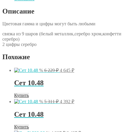
Описание
Цветовая гамма и цифры могут быть любыми
связка из 9 шаров (белый металлик,серебро хром,конфетти
серебро)
2 цифры серебро
Похожие
Первоначальная
Текущая
%
6 229
₽
4 645
₽
цена
цена:
составляла
4
Сет 10.48
6
645 ₽.
229 ₽.
Купить
Первоначальная
Текущая
%
5 311
₽
4 392
₽
цена
цена:
составляла
4
Сет 10.48
5
392 ₽.
311 ₽.
Купить
Первоначальная
Текущая