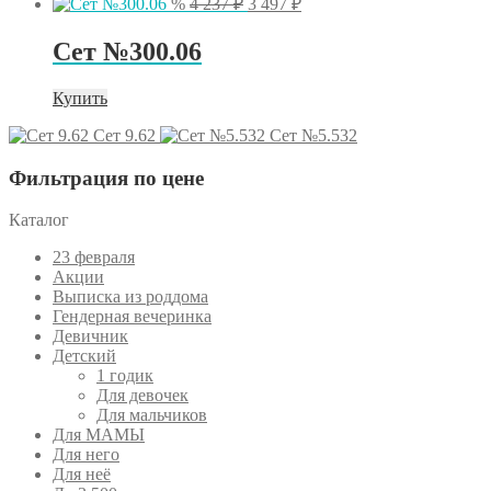
%
4 237
₽
3 497
₽
цена
цена:
составляла
3
Сет №300.06
4
497 ₽.
237 ₽.
Купить
Сет 9.62
Сет №5.532
Фильтрация по цене
Каталог
23 февраля
Акции
Выписка из роддома
Гендерная вечеринка
Девичник
Детский
1 годик
Для девочек
Для мальчиков
Для МАМЫ
Для него
Для неё