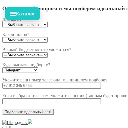
Ответьте на 3 вопроса и мы подберем идеальный с
Каталог
Для кого?
Какой повод?
В какой бюджет хотите уложиться?
Куда выслать подборку?
Укажите ваш номер телефона, мы пришлем подборку
Если выбрали телеграм, укажите ваш ник (так нам будет проще 
Перейти
Перейти
к
к
СПб,