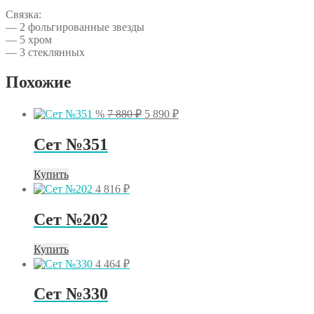
Связка:
— 2 фольгированные звезды
— 5 хром
— 3 стеклянных
Похожие
Первоначальная
Текущая
%
7 880
₽
5 890
₽
цена
цена:
составляла
5
Сет №351
7
890 ₽.
880 ₽.
Купить
4 816
₽
Сет №202
Купить
4 464
₽
Сет №330