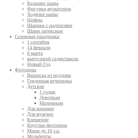
Большие шары
Фигурки,мультгерои
Ходячие шары
Цифры
Шарики с надписями
Шары латексные
Сезонные праздники
1 сентября
14 февраля
8 марта
выпускной садик/школа
Новый Год
Фотозоны
Выписка из роддома
Гендерная вечеринка
Детские
1 годик
Девочкам
Мальчикам
Для женщин
Для мужчин
Крещение
Круглые фотозоны
Мини до 10 т.р.
Мольберты