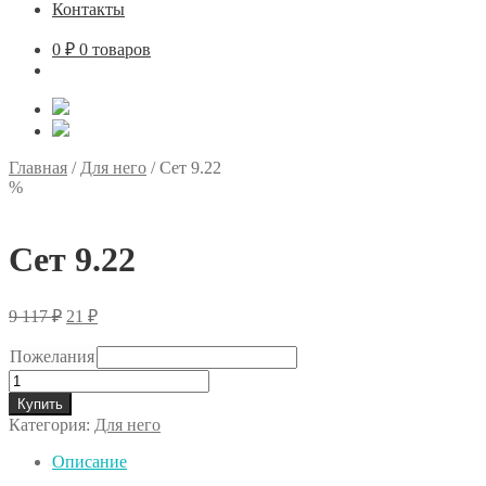
Контакты
0
₽
0 товаров
Главная
/
Для него
/
Сет 9.22
%
Сет 9.22
Первоначальная
Текущая
9 117
₽
21
₽
цена
цена:
составляла
21 ₽.
Пожелания
9
Количество
117 ₽.
товара
Купить
Сет
Категория:
Для него
9.22
Описание