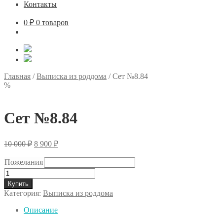
Контакты
0
₽
0 товаров
Главная
/
Выписка из роддома
/
Сет №8.84
%
Сет №8.84
Первоначальная
Текущая
10 000
₽
8 900
₽
цена
цена:
составляла
8
Пожелания
10
900 ₽.
Количество
000 ₽.
товара
Купить
Сет
Категория:
Выписка из роддома
№8.84
Описание