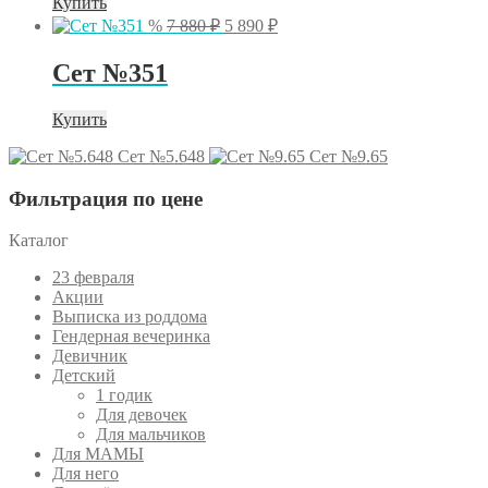
Купить
Первоначальная
Текущая
%
7 880
₽
5 890
₽
цена
цена:
составляла
5
Сет №351
7
890 ₽.
880 ₽.
Купить
Сет №5.648
Сет №9.65
Фильтрация по цене
Каталог
23 февраля
Акции
Выписка из роддома
Гендерная вечеринка
Девичник
Детский
1 годик
Для девочек
Для мальчиков
Для МАМЫ
Для него