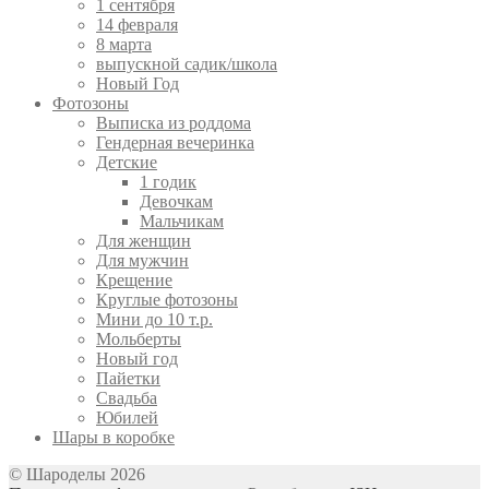
1 сентября
14 февраля
8 марта
выпускной садик/школа
Новый Год
Фотозоны
Выписка из роддома
Гендерная вечеринка
Детские
1 годик
Девочкам
Мальчикам
Для женщин
Для мужчин
Крещение
Круглые фотозоны
Мини до 10 т.р.
Мольберты
Новый год
Пайетки
Свадьба
Юбилей
Шары в коробке
© Шароделы 2026