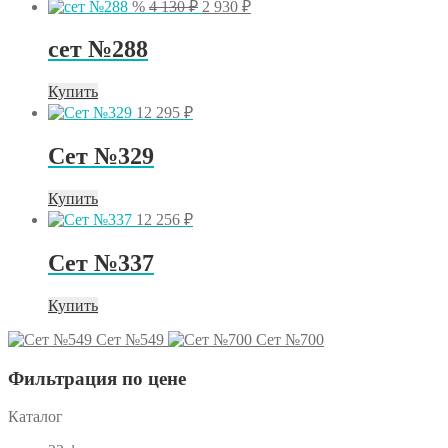
Первоначальная
Текущая
%
4 130
₽
2 930
₽
цена
цена:
составляла
2
сет №288
4
930 ₽.
130 ₽.
Купить
12 295
₽
Сет №329
Купить
12 256
₽
Сет №337
Купить
Сет №549
Сет №700
Фильтрация по цене
Каталог