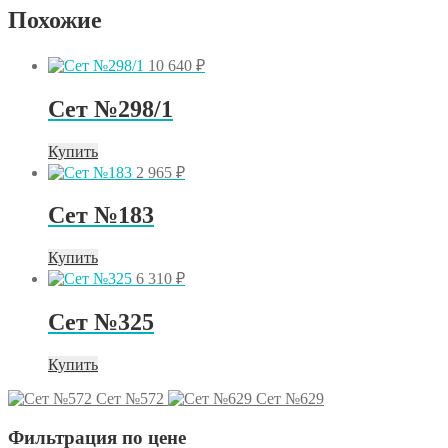
Похожие
10 640
₽
Сет №298/1
Купить
2 965
₽
Сет №183
Купить
6 310
₽
Сет №325
Купить
Сет №572
Сет №629
Фильтрация по цене