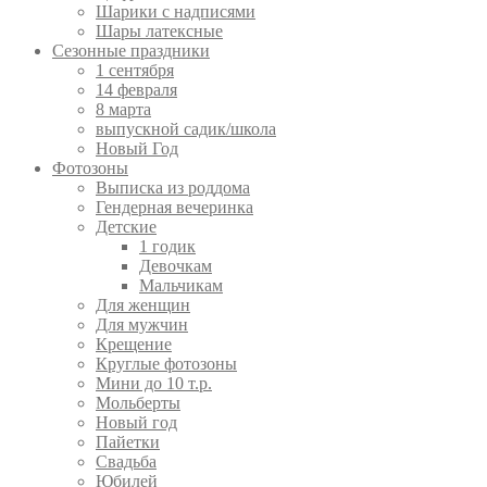
Шарики с надписями
Шары латексные
Сезонные праздники
1 сентября
14 февраля
8 марта
выпускной садик/школа
Новый Год
Фотозоны
Выписка из роддома
Гендерная вечеринка
Детские
1 годик
Девочкам
Мальчикам
Для женщин
Для мужчин
Крещение
Круглые фотозоны
Мини до 10 т.р.
Мольберты
Новый год
Пайетки
Свадьба
Юбилей