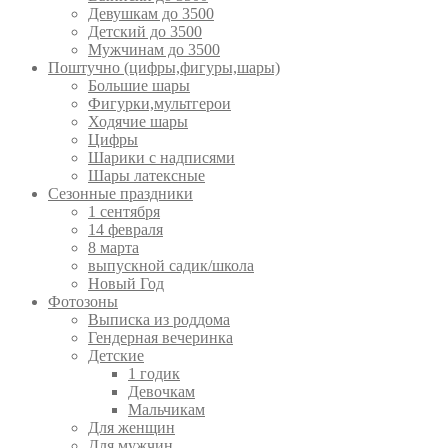
Девушкам до 3500
Детский до 3500
Мужчинам до 3500
Поштучно (цифры,фигуры,шары)
Большие шары
Фигурки,мультгерои
Ходячие шары
Цифры
Шарики с надписями
Шары латексные
Сезонные праздники
1 сентября
14 февраля
8 марта
выпускной садик/школа
Новый Год
Фотозоны
Выписка из роддома
Гендерная вечеринка
Детские
1 годик
Девочкам
Мальчикам
Для женщин
Для мужчин