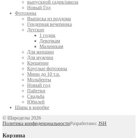
выпускной садик/школа
Новый Год
Фотозоны
Выписка из роддома
Гендерная вечеринка
Детские
1 годик
Девочкам
Мальчикам
Для женщин
Для мужчин
Крещение
Круглые фотозоны
Мини до 10 т.р.
Мольберты
Новый год
Пайетки
Свадьба
Юбилей
Шары в коробке
© Шароделы 2026
Политика конфиденциальности
Разработано:
JSH
Корзина