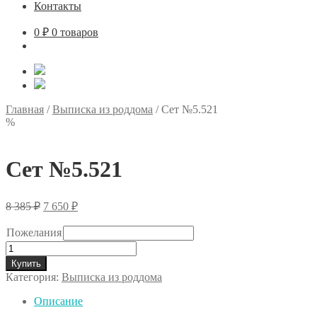
Контакты
0
₽
0 товаров
Главная
/
Выписка из роддома
/
Сет №5.521
%
Сет №5.521
Первоначальная
Текущая
8 385
₽
7 650
₽
цена
цена:
составляла
7
Пожелания
8
650 ₽.
Количество
385 ₽.
товара
Купить
Сет
Категория:
Выписка из роддома
№5.521
Описание