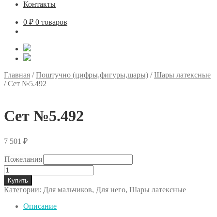
Контакты
0
₽
0 товаров
Главная
/
Поштучно (цифры,фигуры,шары)
/
Шары латексные
/
Сет №5.492
Сет №5.492
7 501
₽
Пожелания
Количество
товара
Купить
Сет
Категории:
Для мальчиков
,
Для него
,
Шары латексные
№5.492
Описание