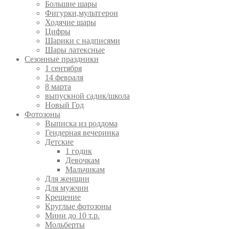
Большие шары
Фигурки,мультгерои
Ходячие шары
Цифры
Шарики с надписями
Шары латексные
Сезонные праздники
1 сентября
14 февраля
8 марта
выпускной садик/школа
Новый Год
Фотозоны
Выписка из роддома
Гендерная вечеринка
Детские
1 годик
Девочкам
Мальчикам
Для женщин
Для мужчин
Крещение
Круглые фотозоны
Мини до 10 т.р.
Мольберты