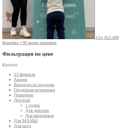
Сет №5.489
Коробка +30 мини шариков
Фильтрация по цене
Каталог
23 февраля
Акции
Выписка из роддома
Гендерная вечеринка
Девичник
Детский
1 годик
Для девочек
Для мальчиков
Для МАМЫ
Для него