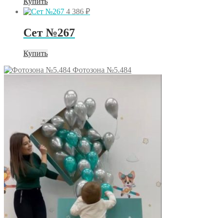
Купить
4 386
₽
Сет №267
Купить
Фотозона №5.484