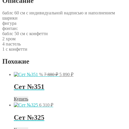
Описание
баблс 60 см с индивидуальной надписью и наполнением
шарики
фигура
фонтан:
баблс 50 см с конфетти
2 хром
4 пастель
1 с конфетти
Похожие
Первоначальная
Текущая
%
7 880
₽
5 890
₽
цена
цена:
составляла
5
Сет №351
7
890 ₽.
880 ₽.
Купить
6 310
₽
Сет №325