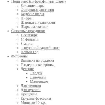
Поштучно (цифры,фигуры,шары)
Большие шары
Фигурки,мультгерои
Ходячие шары
Цифры
Шарики с надписями
Шары латексные
Сезонные праздники
1 сентября
14 февраля
8 марта
выпускной садик/школа
Новый Год
Фотозоны
Выписка из роддома
Гендерная вечеринка
Детские
1 годик
Девочкам
Мальчикам
Для женщин
Для мужчин
Крещение
Круглые фотозоны
Мини до 10 т.р.