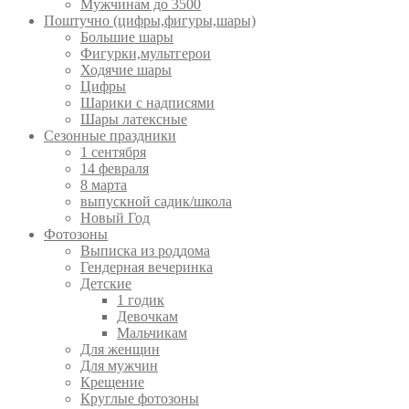
Мужчинам до 3500
Поштучно (цифры,фигуры,шары)
Большие шары
Фигурки,мультгерои
Ходячие шары
Цифры
Шарики с надписями
Шары латексные
Сезонные праздники
1 сентября
14 февраля
8 марта
выпускной садик/школа
Новый Год
Фотозоны
Выписка из роддома
Гендерная вечеринка
Детские
1 годик
Девочкам
Мальчикам
Для женщин
Для мужчин
Крещение
Круглые фотозоны