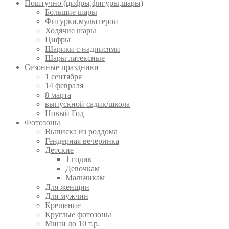
Поштучно (цифры,фигуры,шары)
Большие шары
Фигурки,мультгерои
Ходячие шары
Цифры
Шарики с надписями
Шары латексные
Сезонные праздники
1 сентября
14 февраля
8 марта
выпускной садик/школа
Новый Год
Фотозоны
Выписка из роддома
Гендерная вечеринка
Детские
1 годик
Девочкам
Мальчикам
Для женщин
Для мужчин
Крещение
Круглые фотозоны
Мини до 10 т.р.