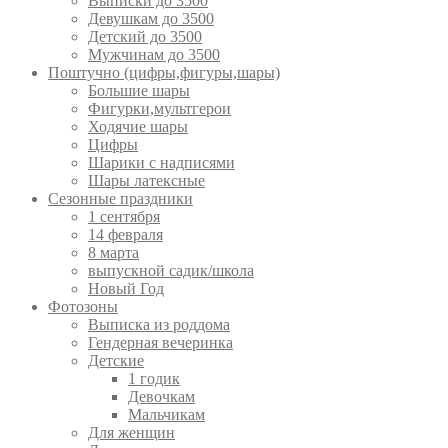
Выписки до 3500
Девушкам до 3500
Детский до 3500
Мужчинам до 3500
Поштучно (цифры,фигуры,шары)
Большие шары
Фигурки,мультгерои
Ходячие шары
Цифры
Шарики с надписями
Шары латексные
Сезонные праздники
1 сентября
14 февраля
8 марта
выпускной садик/школа
Новый Год
Фотозоны
Выписка из роддома
Гендерная вечеринка
Детские
1 годик
Девочкам
Мальчикам
Для женщин