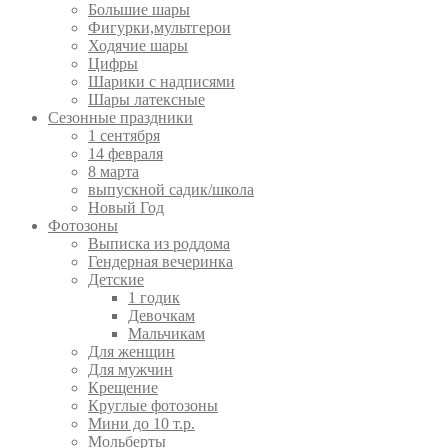
Большие шары
Фигурки,мультгерои
Ходячие шары
Цифры
Шарики с надписями
Шары латексные
Сезонные праздники
1 сентября
14 февраля
8 марта
выпускной садик/школа
Новый Год
Фотозоны
Выписка из роддома
Гендерная вечеринка
Детские
1 годик
Девочкам
Мальчикам
Для женщин
Для мужчин
Крещение
Круглые фотозоны
Мини до 10 т.р.
Мольберты