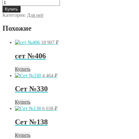
Количество
товара
Купить
Набор
Категория:
Для неё
надутых
шаров
Похожие
Сет
№5.164
18 907
₽
сет №406
Купить
4 464
₽
Сет №330
Купить
6 038
₽
Сет №138
Купить