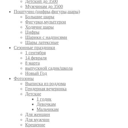
Детский до 3500
Мужчинам до 3500
Поштучно (цифры,фигуры,шары)
Большие шары
Фигурки,мультгерои
Ходячие шары
Цифры
Шарики с надписями
Шары латексные
Сезонные праздники
1 сентября
14 февраля
8 марта
выпускной садик/школа
Новый Год
Фотозоны
Выписка из роддома
Гендерная вечеринка
Детские
1 годик
Девочкам
Мальчикам
Для женщин
Для мужчин
Крещение