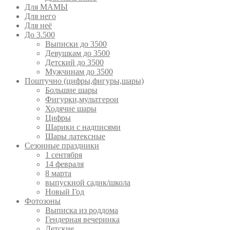
Для МАМЫ
Для него
Для неё
До 3.500
Выписки до 3500
Девушкам до 3500
Детский до 3500
Мужчинам до 3500
Поштучно (цифры,фигуры,шары)
Большие шары
Фигурки,мультгерои
Ходячие шары
Цифры
Шарики с надписями
Шары латексные
Сезонные праздники
1 сентября
14 февраля
8 марта
выпускной садик/школа
Новый Год
Фотозоны
Выписка из роддома
Гендерная вечеринка
Детские