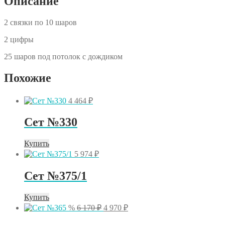
Описание
2 связки по 10 шаров
2 цифры
25 шаров под потолок с дождиком
Похожие
4 464
₽
Сет №330
Купить
5 974
₽
Сет №375/1
Купить
Первоначальная
Текущая
%
6 170
₽
4 970
₽
цена
цена:
составляла
4