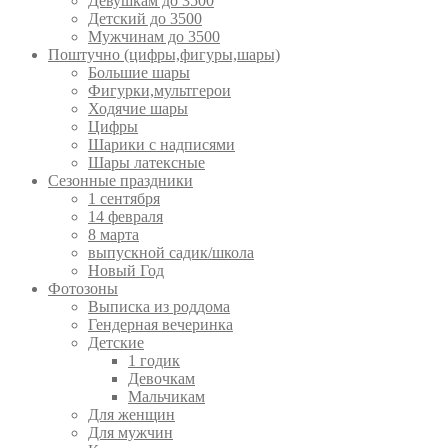
Девушкам до 3500
Детский до 3500
Мужчинам до 3500
Поштучно (цифры,фигуры,шары)
Большие шары
Фигурки,мультгерои
Ходячие шары
Цифры
Шарики с надписями
Шары латексные
Сезонные праздники
1 сентября
14 февраля
8 марта
выпускной садик/школа
Новый Год
Фотозоны
Выписка из роддома
Гендерная вечеринка
Детские
1 годик
Девочкам
Мальчикам
Для женщин
Для мужчин