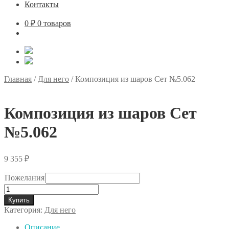
Контакты
0
₽
0 товаров
Главная
/
Для него
/
Композиция из шаров Сет №5.062
Композиция из шаров Сет
№5.062
9 355
₽
Пожелания
Количество
товара
Купить
Композиция
Категория:
Для него
из
шаров
Описание