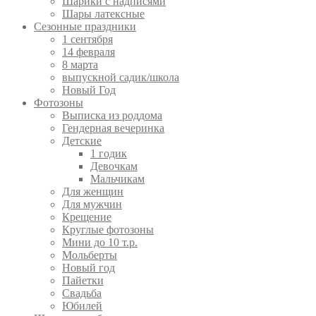
Шарики с надписями
Шары латексные
Сезонные праздники
1 сентября
14 февраля
8 марта
выпускной садик/школа
Новый Год
Фотозоны
Выписка из роддома
Гендерная вечеринка
Детские
1 годик
Девочкам
Мальчикам
Для женщин
Для мужчин
Крещение
Круглые фотозоны
Мини до 10 т.р.
Мольберты
Новый год
Пайетки
Свадьба
Юбилей