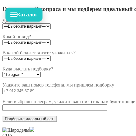
Ответьте на 3 вопроса и мы подберем идеальный с
Каталог
Для кого?
Какой повод?
В какой бюджет хотите уложиться?
Куда выслать подборку?
Укажите ваш номер телефона, мы пришлем подборку
Если выбрали телеграм, укажите ваш ник (так нам будет проще 
Перейти
Перейти
к
к
СПб,