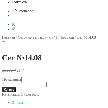
Контакты
0
₽
0 товаров
Главная
/
Сезонные праздники
/
14 февраля
/
Сет №14.08
%
Сет №14.08
Первоначальная
Текущая
11 056
₽
21
₽
цена
цена:
составляла
21 ₽.
Пожелания
11
Количество
056 ₽.
товара
Купить
Сет
Категория:
14 февраля
№14.08
Описание