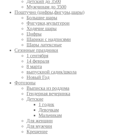
Детский до 3500
Мужчинам до 3500
Поштучно (цифры,фигуры,шары)
Большие шары
Фигурки,мультгерои
Ходячие шары
Цифры
Шарики с надписями
Шары латексные
Сезонные праздники
1 сентября
14 февраля
8 марта
выпускной садик/школа
Новый Год
Фотозоны
Выписка из роддома
Гендерная вечеринка
Детские
1 годик
Девочкам
Мальчикам
Для женщин
Для мужчин
Крещение