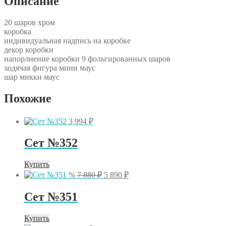
Описание
20 шаров хром
коробка
индивидуальная надпись на коробке
декор коробки
напорлнение коробки 9 фольгированных шаров
ходячая фигура мини маус
шар микки маус
Похожие
3 994
₽
Сет №352
Купить
Первоначальная
Текущая
%
7 880
₽
5 890
₽
цена
цена:
составляла
5
Сет №351
7
890 ₽.
880 ₽.
Купить