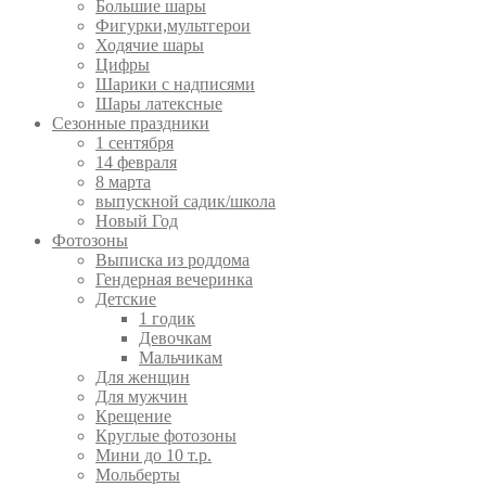
Большие шары
Фигурки,мультгерои
Ходячие шары
Цифры
Шарики с надписями
Шары латексные
Сезонные праздники
1 сентября
14 февраля
8 марта
выпускной садик/школа
Новый Год
Фотозоны
Выписка из роддома
Гендерная вечеринка
Детские
1 годик
Девочкам
Мальчикам
Для женщин
Для мужчин
Крещение
Круглые фотозоны
Мини до 10 т.р.
Мольберты