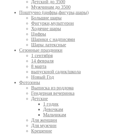
Детский до 3500
Мужчинам до 3500
Поштучно (цифры,фигуры,шары)
Большие шары
Фигурки,мультгерои
Ходячие шары
Цифры
Шарики с надписями
Шары латексные
Сезонные праздники
1 сентября
14 февраля
8 марта
выпускной садик/школа
Новый Год
Фотозоны
Выписка из роддома
Гендерная вечеринка
Детские
1 годик
Девочкам
Мальчикам
Для женщин
Для мужчин
Крещение