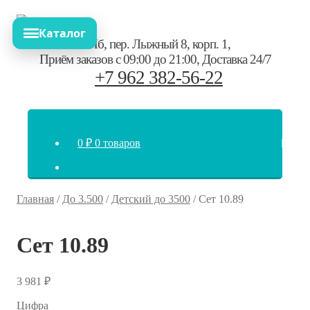
Перейти
Перейти
к
к
Каталог
навигации
содержимому
СПб,
пер. Лыжный 8, корп. 1
,
Приём заказов с 09:00 до 21:00
,
Доставка 24/7
+7 962 382-56-22
0
₽
0 товаров
Главная
/
До 3.500
/
Детский до 3500
/
Сет 10.89
Сет 10.89
3 981
₽
Цифра