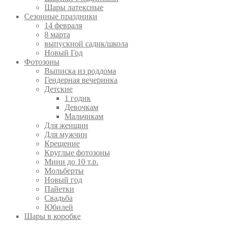
Шары латексные
Сезонные праздники
14 февраля
8 марта
выпускной садик/школа
Новый Год
Фотозоны
Выписка из роддома
Гендерная вечеринка
Детские
1 годик
Девочкам
Мальчикам
Для женщин
Для мужчин
Крещение
Круглые фотозоны
Мини до 10 т.р.
Мольберты
Новый год
Пайетки
Свадьба
Юбилей
Шары в коробке