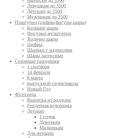
Выписки до 3500
Девушкам до 3500
Детский до 3500
Мужчинам до 3500
Поштучно (цифры,фигуры,шары)
Большие шары
Фигурки,мультгерои
Ходячие шары
Цифры
Шарики с надписями
Шары латексные
Сезонные праздники
1 сентября
14 февраля
8 марта
выпускной садик/школа
Новый Год
Фотозоны
Выписка из роддома
Гендерная вечеринка
Детские
1 годик
Девочкам
Мальчикам
Для женщин