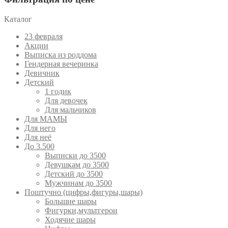
Каталог
23 февраля
Акции
Выписка из роддома
Гендерная вечеринка
Девичник
Детский
1 годик
Для девочек
Для мальчиков
Для МАМЫ
Для него
Для неё
До 3.500
Выписки до 3500
Девушкам до 3500
Детский до 3500
Мужчинам до 3500
Поштучно (цифры,фигуры,шары)
Большие шары
Фигурки,мультгерои
Ходячие шары