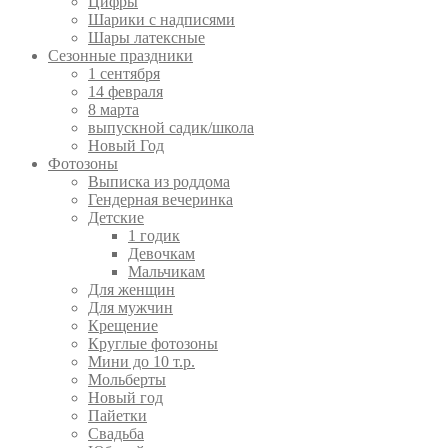
Цифры
Шарики с надписями
Шары латексные
Сезонные праздники
1 сентября
14 февраля
8 марта
выпускной садик/школа
Новый Год
Фотозоны
Выписка из роддома
Гендерная вечеринка
Детские
1 годик
Девочкам
Мальчикам
Для женщин
Для мужчин
Крещение
Круглые фотозоны
Мини до 10 т.р.
Мольберты
Новый год
Пайетки
Свадьба