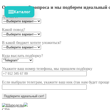
Ответьте на 3 вопроса и мы подберем идеальный с
Каталог
Для кого?
Какой повод?
В какой бюджет хотите уложиться?
Куда выслать подборку?
Укажите ваш номер телефона, мы пришлем подборку
Если выбрали телеграм, укажите ваш ник (так нам будет проще 
Перейти
Перейти
к
к
СПб,