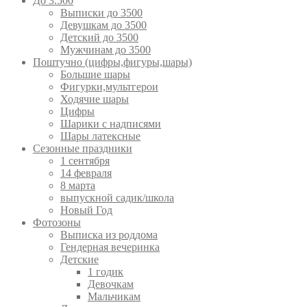
До 3.500
Выписки до 3500
Девушкам до 3500
Детский до 3500
Мужчинам до 3500
Поштучно (цифры,фигуры,шары)
Большие шары
Фигурки,мультгерои
Ходячие шары
Цифры
Шарики с надписями
Шары латексные
Сезонные праздники
1 сентября
14 февраля
8 марта
выпускной садик/школа
Новый Год
Фотозоны
Выписка из роддома
Гендерная вечеринка
Детские
1 годик
Девочкам
Мальчикам