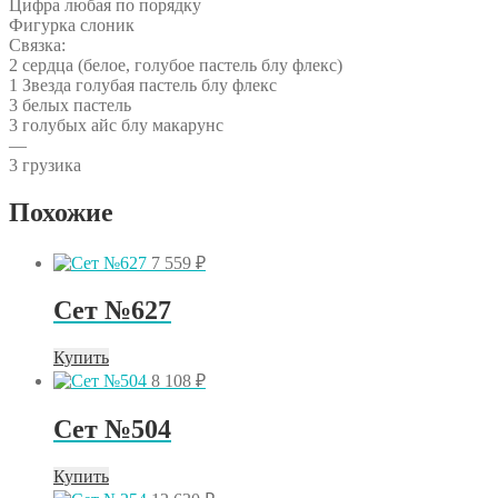
Цифра любая по порядку
Фигурка слоник
Связка:
2 сердца (белое, голубое пастель блу флекс)
1 Звезда голубая пастель блу флекс
3 белых пастель
3 голубых айс блу макарунс
—
3 грузика
Похожие
7 559
₽
Сет №627
Купить
8 108
₽
Сет №504
Купить