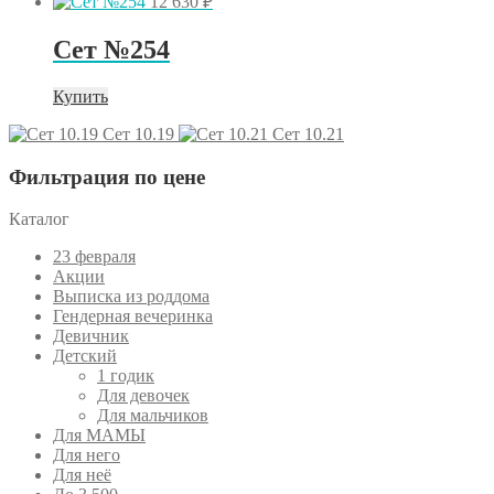
12 630
₽
Сет №254
Купить
Сет 10.19
Сет 10.21
Фильтрация по цене
Каталог
23 февраля
Акции
Выписка из роддома
Гендерная вечеринка
Девичник
Детский
1 годик
Для девочек
Для мальчиков
Для МАМЫ
Для него
Для неё