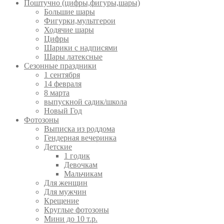
Поштучно (цифры,фигуры,шары)
Большие шары
Фигурки,мультгерои
Ходячие шары
Цифры
Шарики с надписями
Шары латексные
Сезонные праздники
1 сентября
14 февраля
8 марта
выпускной садик/школа
Новый Год
Фотозоны
Выписка из роддома
Гендерная вечеринка
Детские
1 годик
Девочкам
Мальчикам
Для женщин
Для мужчин
Крещение
Круглые фотозоны
Мини до 10 т.р.