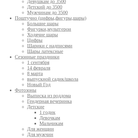
Девушкам до 3500
Детский до 3500
Мужчинам до 3500
Поштучно (цифры,фигуры,шары)
Большие шары
Фигурки,мультгерои
Ходячие шары
Цифры
Шарики с надписями
Шары латексные
Сезонные праздники
1 сентября
14 февраля
8 марта
выпускной садик/школа
Новый Год
Фотозоны
Выписка из роддома
Гендерная вечеринка
Детские
1 годик
Девочкам
Мальчикам
Для женщин
Для мужчин