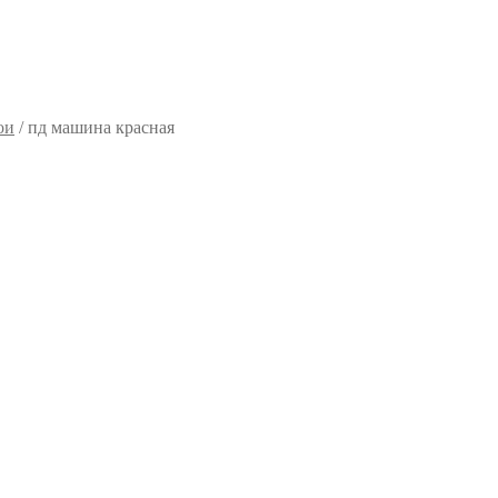
ои
/
пд машина красная