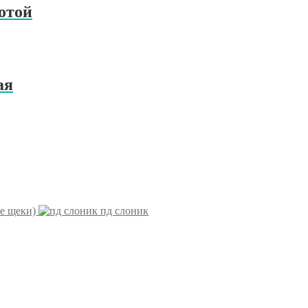
отой
ая
ые щеки)
пд слоник