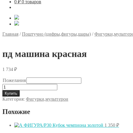
0
₽
0 товаров
Главная
/
Поштучно (цифры,фигуры,шары)
/
Фигурки,мультгер
пд машина красная
1 734
₽
Пожелания
Количество
товара
Купить
пд
Категория:
Фигурки,мультгерои
машина
красная
Похожие
1 350
₽