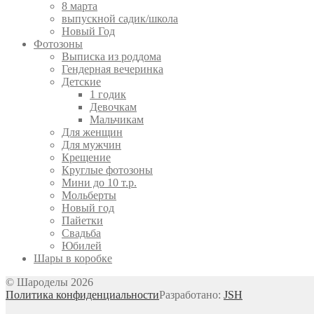
8 марта
выпускной садик/школа
Новый Год
Фотозоны
Выписка из роддома
Гендерная вечеринка
Детские
1 годик
Девочкам
Мальчикам
Для женщин
Для мужчин
Крещение
Круглые фотозоны
Мини до 10 т.р.
Мольберты
Новый год
Пайетки
Свадьба
Юбилей
Шары в коробке
© Шароделы 2026
Политика конфиденциальности
Разработано:
JSH