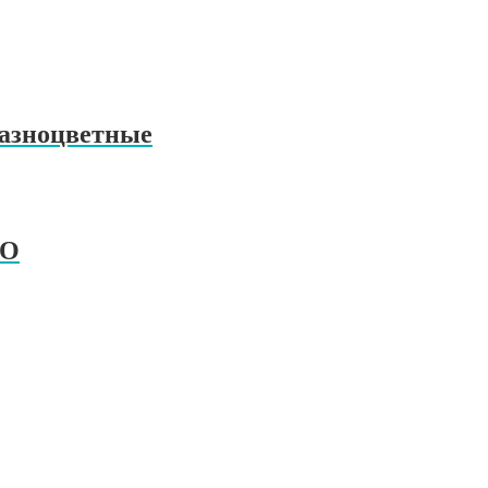
азноцветные
РО