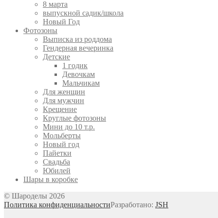
8 марта
выпускной садик/школа
Новый Год
Фотозоны
Выписка из роддома
Гендерная вечеринка
Детские
1 годик
Девочкам
Мальчикам
Для женщин
Для мужчин
Крещение
Круглые фотозоны
Мини до 10 т.р.
Мольберты
Новый год
Пайетки
Свадьба
Юбилей
Шары в коробке
© Шароделы 2026
Политика конфиденциальности
Разработано:
JSH