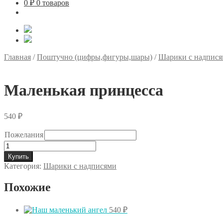
0
₽
0 товаров
Главная
/
Поштучно (цифры,фигуры,шары)
/
Шарики с надпис
Маленькая принцесса
540
₽
Пожелания
Количество
товара
Купить
Маленькая
Категория:
Шарики с надписями
принцесса
Похожие
540
₽