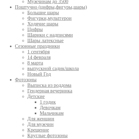
Мужчинам до 3500
Поштучно (цифры,фигуры,шары)
Большие шары
Фигурки,мультгерои
Ходячие шары
Цифры
Шарики с надписями
Шары латексные
Сезонные праздники
1 сентября
14 февраля
8 марта
выпускной садик/школа
Новый Год
Фотозоны
Выписка из роддома
Гендерная вечеринка
Детские
1 годик
Девочкам
Мальчикам
Для женщин
Для мужчин
Крещение
Круглые фотозоны