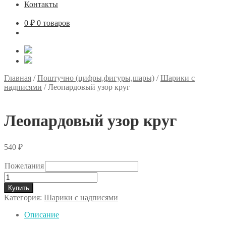
Контакты
0
₽
0 товаров
Главная
/
Поштучно (цифры,фигуры,шары)
/
Шарики с
надписями
/
Леопардовый узор круг
Леопардовый узор круг
540
₽
Пожелания
Количество
товара
Купить
Леопардовый
Категория:
Шарики с надписями
узор
круг
Описание