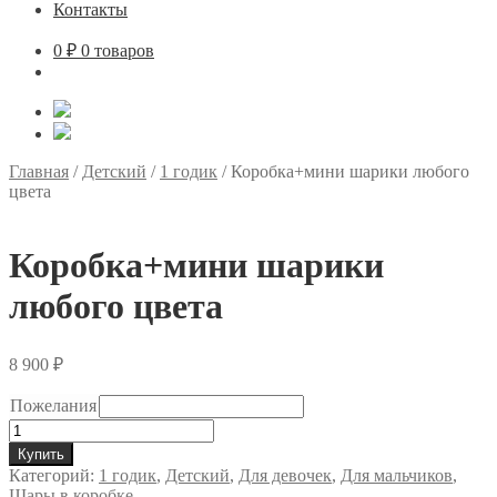
Контакты
0
₽
0 товаров
Главная
/
Детский
/
1 годик
/
Коробка+мини шарики любого
цвета
Коробка+мини шарики
любого цвета
8 900
₽
Пожелания
Количество
товара
Купить
Коробка+мини
Категорий:
1 годик
,
Детский
,
Для девочек
,
Для мальчиков
,
шарики
Шары в коробке