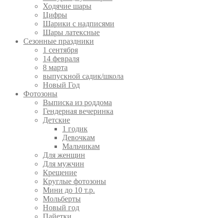
Ходячие шары
Цифры
Шарики с надписями
Шары латексные
Сезонные праздники
1 сентября
14 февраля
8 марта
выпускной садик/школа
Новый Год
Фотозоны
Выписка из роддома
Гендерная вечеринка
Детские
1 годик
Девочкам
Мальчикам
Для женщин
Для мужчин
Крещение
Круглые фотозоны
Мини до 10 т.р.
Мольберты
Новый год
Пайетки