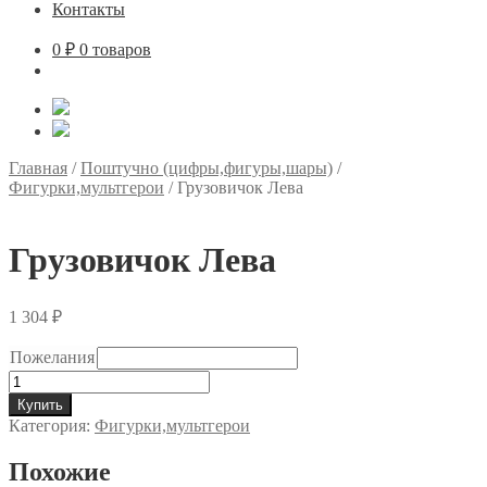
Контакты
0
₽
0 товаров
Главная
/
Поштучно (цифры,фигуры,шары)
/
Фигурки,мультгерои
/
Грузовичок Лева
Грузовичок Лева
1 304
₽
Пожелания
Количество
товара
Купить
Грузовичок
Категория:
Фигурки,мультгерои
Лева
Похожие