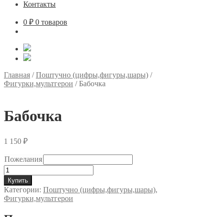
Контакты
0
₽
0 товаров
Главная
/
Поштучно (цифры,фигуры,шары)
/
Фигурки,мультгерои
/
Бабочка
Бабочка
1 150
₽
Пожелания
Количество
товара
Купить
Бабочка
Категории:
Поштучно (цифры,фигуры,шары)
,
Фигурки,мультгерои