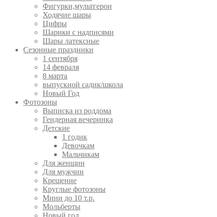
Фигурки,мультгерои
Ходячие шары
Цифры
Шарики с надписями
Шары латексные
Сезонные праздники
1 сентября
14 февраля
8 марта
выпускной садик/школа
Новый Год
Фотозоны
Выписка из роддома
Гендерная вечеринка
Детские
1 годик
Девочкам
Мальчикам
Для женщин
Для мужчин
Крещение
Круглые фотозоны
Мини до 10 т.р.
Мольберты
Новый год