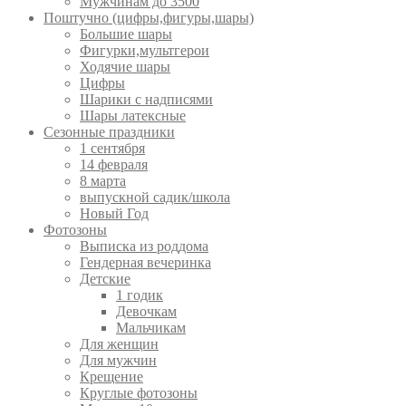
Мужчинам до 3500
Поштучно (цифры,фигуры,шары)
Большие шары
Фигурки,мультгерои
Ходячие шары
Цифры
Шарики с надписями
Шары латексные
Сезонные праздники
1 сентября
14 февраля
8 марта
выпускной садик/школа
Новый Год
Фотозоны
Выписка из роддома
Гендерная вечеринка
Детские
1 годик
Девочкам
Мальчикам
Для женщин
Для мужчин
Крещение
Круглые фотозоны