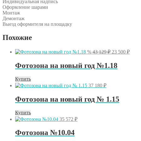
Индивидуальная надпись
Оформление шарами
Монтаж
Демонтаж
Выезд оформителя на площадку
Похожие
Первоначаль
Теку
%
43 129
₽
23 500
₽
цена
цена:
составляла
23
Фотозона на новый год №1.18
43
500 ₽
129 ₽.
Купить
37 180
₽
Фотозона на новый год № 1.15
Купить
35 572
₽
Фотозона №10.04