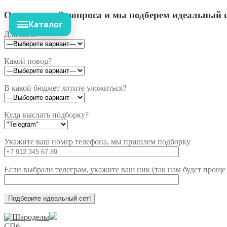
Ответьте на 3 вопроса и мы подберем идеальный с
Каталог
Для кого?
Какой повод?
В какой бюджет хотите уложиться?
Куда выслать подборку?
Укажите ваш номер телефона, мы пришлем подборку
Если выбрали телеграм, укажите ваш ник (так нам будет проще 
Перейти
Перейти
к
к
СПб,