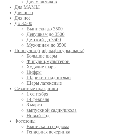
Для мальчиков
Для МАМЫ
Для него
Для неё
До 3.500
Выписки до 3500
Девушкам до 3500
Детский до 3500
Мужчинам до 3500
Поштучно (цифры,фигуры,шары)
Большие шары
Фигурки,мультгерои
Ходячие шары
Цифры
Шарики с надписями
Шары латексные
Сезонные праздники
1 сентября
14 февраля
8 марта
выпускной садик/школа
Новый Год
Фотозоны
Выписка из роддома
Гендерная вечеринка