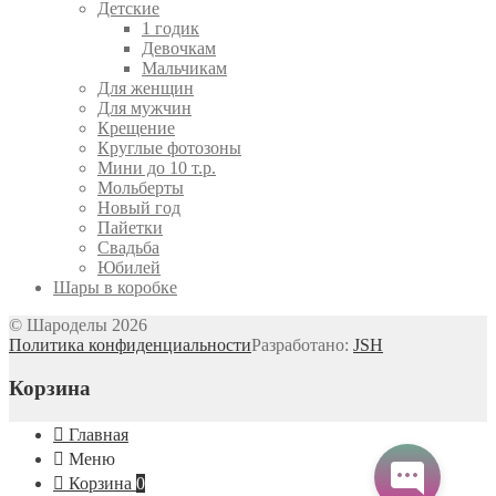
Детские
1 годик
Девочкам
Мальчикам
Для женщин
Для мужчин
Крещение
Круглые фотозоны
Мини до 10 т.р.
Мольберты
Новый год
Пайетки
Свадьба
Юбилей
Шары в коробке
© Шароделы 2026
Политика конфиденциальности
Разработано:
JSH
Корзина
Главная
Меню
Корзина
0