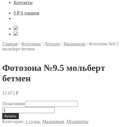
Контакты
0
₽
0 товаров
Главная
/
Фотозоны
/
Детские
/
Мальчикам
/
Фотозона №9.5
мольберт бетмен
Фотозона №9.5 мольберт
бетмен
13 073
₽
Пожелания
Количество
товара
Купить
Фотозона
Категории:
1 годик
,
Мальчикам
,
Мольберты
№9.5