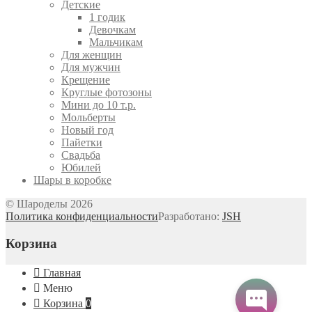
Детские
1 годик
Девочкам
Мальчикам
Для женщин
Для мужчин
Крещение
Круглые фотозоны
Мини до 10 т.р.
Мольберты
Новый год
Пайетки
Свадьба
Юбилей
Шары в коробке
© Шароделы 2026
Политика конфиденциальности
Разработано:
JSH
Корзина
Главная
Меню
Корзина
0