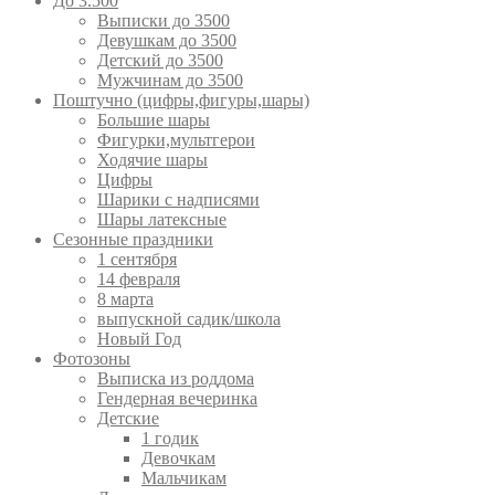
До 3.500
Выписки до 3500
Девушкам до 3500
Детский до 3500
Мужчинам до 3500
Поштучно (цифры,фигуры,шары)
Большие шары
Фигурки,мультгерои
Ходячие шары
Цифры
Шарики с надписями
Шары латексные
Сезонные праздники
1 сентября
14 февраля
8 марта
выпускной садик/школа
Новый Год
Фотозоны
Выписка из роддома
Гендерная вечеринка
Детские
1 годик
Девочкам
Мальчикам