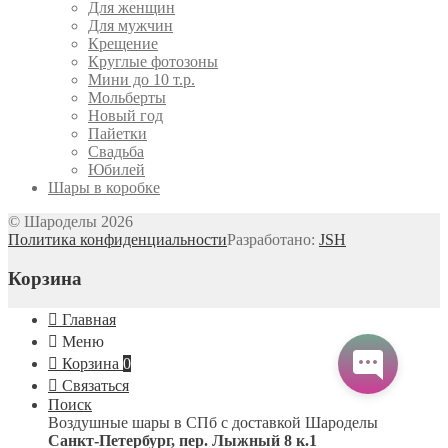
Для женщин
Для мужчин
Крещение
Круглые фотозоны
Мини до 10 т.р.
Мольберты
Новый год
Пайетки
Свадьба
Юбилей
Шары в коробке
© Шароделы 2026
Политика конфиденциальности
Разработано:
JSH
Корзина
Главная
Меню
Корзина
0
Связаться
Поиск
Воздушные шары в СПб с доставкой
Шароделы
Санкт-Петербург
,
пер. Лыжный 8 к.1