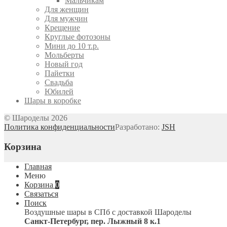
Мальчикам
Для женщин
Для мужчин
Крещение
Круглые фотозоны
Мини до 10 т.р.
Мольберты
Новый год
Пайетки
Свадьба
Юбилей
Шары в коробке
© Шароделы 2026
Политика конфиденциальности
Разработано:
JSH
Корзина
Главная
Меню
Корзина
0
Связаться
Поиск
Воздушные шары в СПб с доставкой
Шароделы
Санкт-Петербург
,
пер. Лыжный 8 к.1