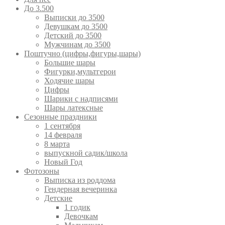
До 3.500
Выписки до 3500
Девушкам до 3500
Детский до 3500
Мужчинам до 3500
Поштучно (цифры,фигуры,шары)
Большие шары
Фигурки,мультгерои
Ходячие шары
Цифры
Шарики с надписями
Шары латексные
Сезонные праздники
1 сентября
14 февраля
8 марта
выпускной садик/школа
Новый Год
Фотозоны
Выписка из роддома
Гендерная вечеринка
Детские
1 годик
Девочкам