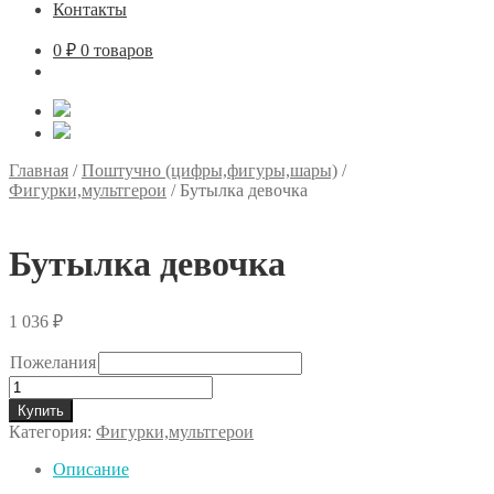
Контакты
0
₽
0 товаров
Главная
/
Поштучно (цифры,фигуры,шары)
/
Фигурки,мультгерои
/
Бутылка девочка
Бутылка девочка
1 036
₽
Пожелания
Количество
товара
Купить
Бутылка
Категория:
Фигурки,мультгерои
девочка
Описание