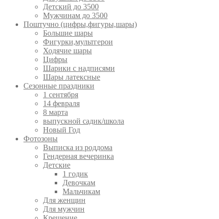
Детский до 3500
Мужчинам до 3500
Поштучно (цифры,фигуры,шары)
Большие шары
Фигурки,мультгерои
Ходячие шары
Цифры
Шарики с надписями
Шары латексные
Сезонные праздники
1 сентября
14 февраля
8 марта
выпускной садик/школа
Новый Год
Фотозоны
Выписка из роддома
Гендерная вечеринка
Детские
1 годик
Девочкам
Мальчикам
Для женщин
Для мужчин
Крещение