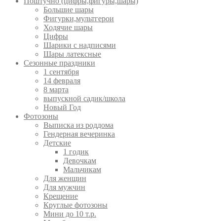
Поштучно (цифры,фигуры,шары)
Большие шары
Фигурки,мультгерои
Ходячие шары
Цифры
Шарики с надписями
Шары латексные
Сезонные праздники
1 сентября
14 февраля
8 марта
выпускной садик/школа
Новый Год
Фотозоны
Выписка из роддома
Гендерная вечеринка
Детские
1 годик
Девочкам
Мальчикам
Для женщин
Для мужчин
Крещение
Круглые фотозоны
Мини до 10 т.р.