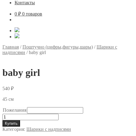
Контакты
0
₽
0 товаров
Главная
/
Поштучно (цифры,фигуры,шары)
/
Шарики с
надписями
/
baby girl
baby girl
540
₽
45 см
Пожелания
Количество
товара
Купить
baby
Категория:
Шарики с надписями
girl