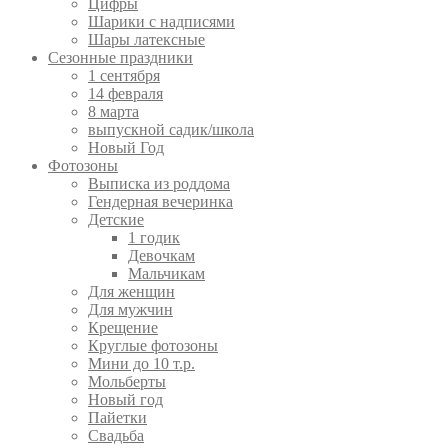
Цифры
Шарики с надписями
Шары латексные
Сезонные праздники
1 сентября
14 февраля
8 марта
выпускной садик/школа
Новый Год
Фотозоны
Выписка из роддома
Гендерная вечеринка
Детские
1 годик
Девочкам
Мальчикам
Для женщин
Для мужчин
Крещение
Круглые фотозоны
Мини до 10 т.р.
Мольберты
Новый год
Пайетки
Свадьба