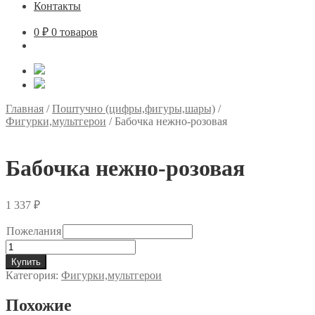
Контакты
0
₽
0 товаров
Главная
/
Поштучно (цифры,фигуры,шары)
/
Фигурки,мультгерои
/
Бабочка нежно-розовая
Бабочка нежно-розовая
1 337
₽
Пожелания
Количество
товара
Купить
Бабочка
Категория:
Фигурки,мультгерои
нежно-
розовая
Похожие