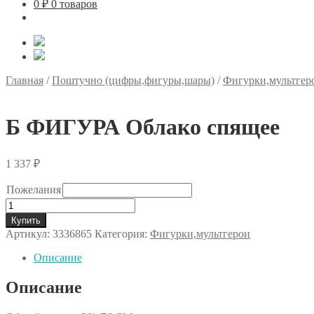
0
₽
0 товаров
Главная
/
Поштучно (цифры,фигуры,шары)
/
Фигурки,мультгер
Б ФИГУРА Облако спящее
1 337
₽
Пожелания
Количество
товара
Купить
Б
Артикул:
3336865
Категория:
Фигурки,мультгерои
ФИГУРА
Облако
Описание
спящее
Описание