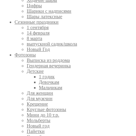
Ходячие шары
Цифры
Шарики с надписями
Шары латексные
Сезонные праздники
1 сентября
14 февраля
8 марта
выпускной садик/школа
Новый Год
Фотозоны
Выписка из роддома
Гендерная вечеринка
Детские
1 годик
Девочкам
Мальчикам
Для женщин
Для мужчин
Крещение
Круглые фотозоны
Мини до 10 т.р.
Мольберты
Новый год
Пайетки