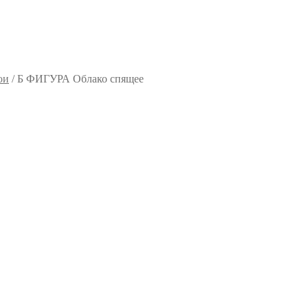
ои
/
Б ФИГУРА Облако спящее