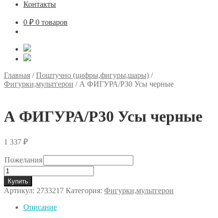
Контакты
0
₽
0 товаров
Главная
/
Поштучно (цифры,фигуры,шары)
/
Фигурки,мультгерои
/
А ФИГУРА/P30 Усы черные
А ФИГУРА/P30 Усы черные
1 337
₽
Пожелания
Количество
товара
Купить
А
Артикул:
2733217
Категория:
Фигурки,мультгерои
ФИГУРА/P30
Усы
Описание
черные